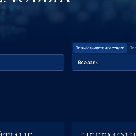
По вместимости и рассадке
По 
Все залы
 номера
Двухместные номера