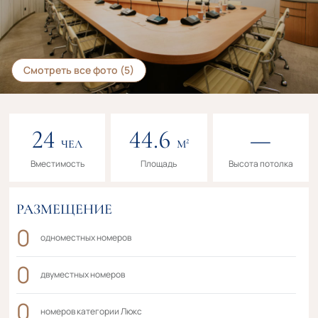
Смотреть все фото (5)
24
44.6
—
2
ЧЕЛ
М
Вместимость
Площадь
Высота потолка
РАЗМЕЩЕНИЕ
0
одноместных номеров
0
двуместных номеров
0
номеров категории Люкс