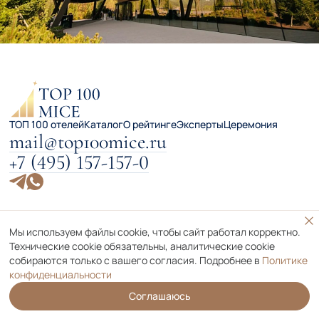
ТОП 100 отелей
Каталог
О рейтинге
Эксперты
Церемония
mail@top100mice.ru
+7 (495) 157-157-0
Мы используем файлы cookie, чтобы сайт работал корректно.
Информация, опубликованная на сайте, не предназначена
Технические cookie обязательны, аналитические cookie
для использования физическими лицами.
собираются только с вашего согласия. Подробнее в
Политике
Сайт может содержать информацию, не предназначенную
конфиденциальности
для лиц младше 18 лет.
Политика конфиденциальности
Соглашаюсь
Пользовательское соглашение