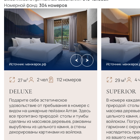
Номерной фонд:
304 номеров
Источник: манжерок.рф
Источник: манжерок.
2 чел
112 номеров
4 
27 м
29 м
2
2
DELUXE
SUPERIOR
Подарите себе эстетическое
В номере каждая
удовольствие от пребывания в номере с
природой: столы
видом на шикарные пейзажи Алтая. Здесь
массива деревье
все пропитано природой: столы и тумбы
цельного камня,
сделаны из массивов деревьев, раковины
войлоком. Погру
вырублены из цельного камня, а стены
гармонии с окру
декорированы картинами из войлока.
насладитесь пре
из вашего номер