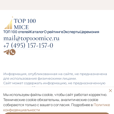
ТОП 100 отелей
Каталог
О рейтинге
Эксперты
Церемония
mail@top100mice.ru
+7 (495) 157-157-0
Информация, опубликованная на сайте, не предназначена
для использования физическими лицами.
Сайт может содержать информацию, не предназначенную
для лиц младше 18 лет.
Политика конфиденциальности
Мы используем файлы cookie, чтобы сайт работал корректно.
Пользовательское соглашение
Технические cookie обязательны, аналитические cookie
собираются только с вашего согласия. Подробнее в
Политике
конфиденциальности
©TOP 100 MICE 2025.
Номер свидетельства ЭЛ № ФС77-89024.
Все