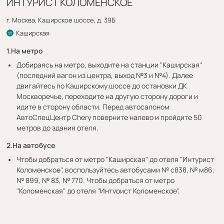
ИНТУРИСТ КОЛОМЕНСКОЕ
г. Москва, Каширское шоссе, д. 39Б
Каширская
11
1.
На метро
Добираясь на метро, выходите на станции "Каширская"
(последний вагон из центра, выход №3 и №4). Далее
двигайтесь по Каширскому шоссе до остановки ДК
Москворечье, переходите на другую сторону дороги и
идите в сторону области. Перед автосалоном
АвтоСпецЦентр Chery поверните налево и пройдите 50
метров до здания отеля.
2.
На автобусе
Чтобы добраться от метро "Каширская" до отеля "Интурист
Коломенское", воспользуйтесь автобусами № с838, № м86,
№ 899, № 83, № 770. Чтобы добраться от метро
"Коломенская" до отеля "Интурист Коломенское",
воспользуйтесь автобусом № 899.
3.
На электричке