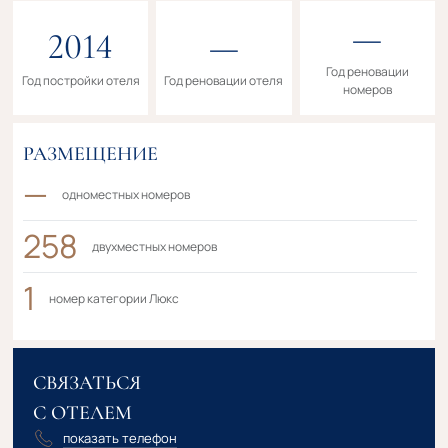
—
2014
—
Год реновации
Год постройки отеля
Год реновации отеля
номеров
РАЗМЕЩЕНИЕ
—
одноместных номеров
258
двухместных номеров
1
номер категории Люкс
СВЯЗАТЬСЯ
С ОТЕЛЕМ
показать телефон