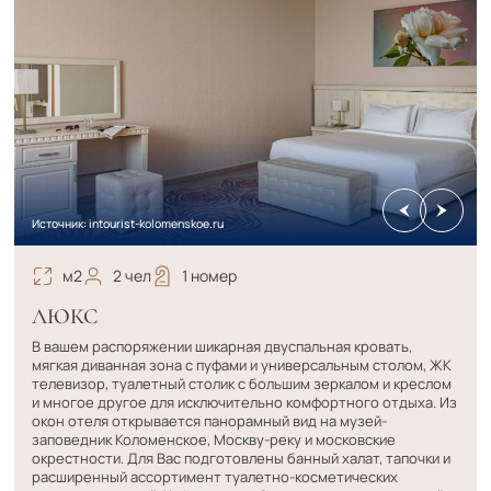
Источник: intourist-kolomenskoe.ru
м2
2 чел
1 номер
ЛЮКС
В вашем распоряжении шикарная двуспальная кровать,
мягкая диванная зона с пуфами и универсальным столом, ЖК
телевизор, туалетный столик с большим зеркалом и креслом
и многое другое для исключительно комфортного отдыха. Из
окон отеля открывается панорамный вид на музей-
заповедник Коломенское, Москву-реку и московские
окрестности. Для Вас подготовлены банный халат, тапочки и
расширенный ассортимент туалетно-косметических